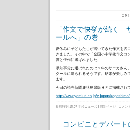
20
「作文で快挙が続く 
ールへ」の巻
夏休みに子どもたちが書いてきた作文を各
きました。その中で「全国小中学校作文コ
賞と佳作に選ばれました。
県知事賞に選ばれたのは２年のサエカさん
クールに送られるそうです。結果が楽しみ
ます。
今日の読売新聞鹿児島県版ＨＰに掲載され
http://www.yomiuri.co.jp/e-japan/kagoshi
投稿時刻 15:07
学校ニューズ
|
個別ページ
|
コメント 
「コンビニとデパート