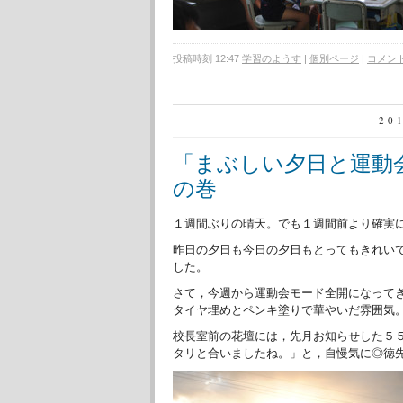
投稿時刻 12:47
学習のようす
|
個別ページ
|
コメント 
20
「まぶしい夕日と運動
の巻
１週間ぶりの晴天。でも１週間前より確実
昨日の夕日も今日の夕日もとってもきれい
した。
さて，今週から運動会モード全開になって
タイヤ埋めとペンキ塗りで華やいだ雰囲気
校長室前の花壇には，先月お知らせした５
タリと合いましたね。」と，自慢気に◎徳