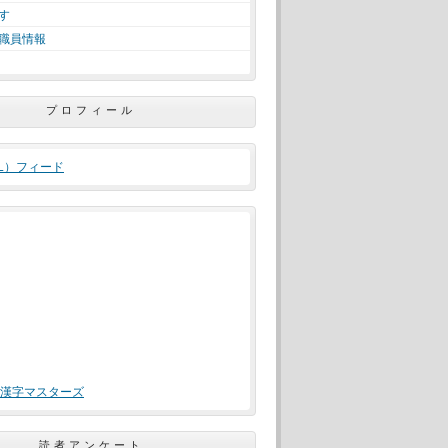
す
職員情報
プロフィール
ML）フィード
漢字マスターズ
読者アンケート