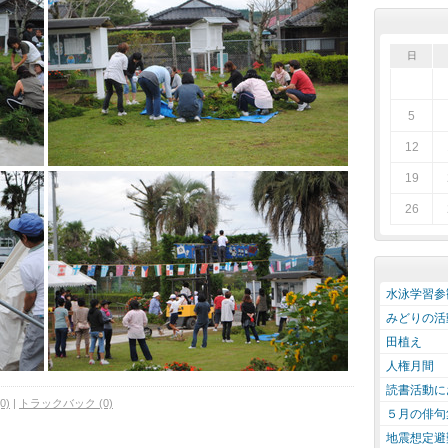
日
5
12
19
26
水泳学習参
みどりの活
田植え
人権月間
読書活動に
0)
|
トラックバック (0)
５月の俳句
地震想定避