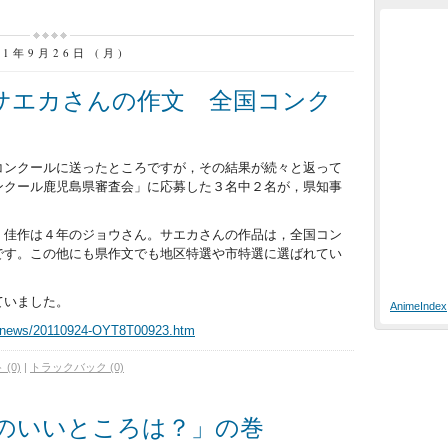
11年9月26日 (月)
サエカさんの作文 全国コンク
コンクールに送ったところですが，その結果が続々と返って
ンクール鹿児島県審査会」に応募した３名中２名が，県知事
。佳作は４年のジョウさん。サエカさんの作品は，全国コン
です。この他にも県作文でも地区特選や市特選に選ばれてい
ていました。
AnimeIndex
ma/news/20110924-OYT8T00923.htm
(0)
|
トラックバック (0)
のいいところは？」の巻