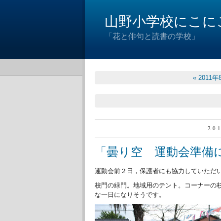
山野小学校にこに
「花と俳句と読書の学校」
« 2011年
20
「曇り空 運動会準備
運動会前２日，保護者にも協力していただ
校門の緑門。地域用のテント。コーナーの
な一日になりそうです。