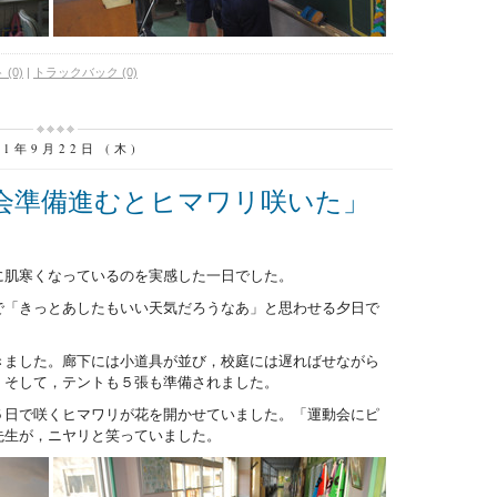
(0)
|
トラックバック (0)
11年9月22日 (木)
会準備進むとヒマワリ咲いた」
に肌寒くなっているのを実感した一日でした。
で「きっとあしたもいい天気だろうなあ」と思わせる夕日で
きました。廊下には小道具が並び，校庭には遅ればせながら
。そして，テントも５張も準備されました。
５日で咲くヒマワリが花を開かせていました。「運動会にピ
先生が，ニヤリと笑っていました。