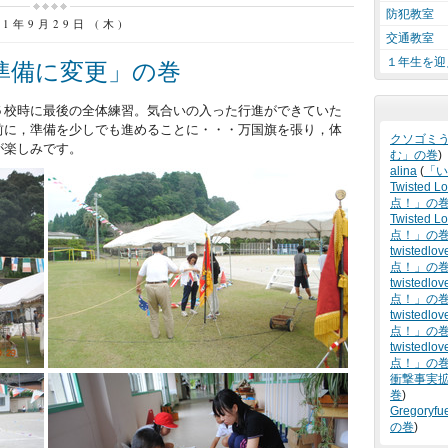
防犯教室
11年9月29日 (木)
交通教室
１年生を迎
準備に変更」の巻
５校時に最後の全体練習。気合いの入った行進ができていた
前に，準備を少しでも進めることに・・・万国旗を張り，体
クソゴミ
が楽しみです。
む」の巻
)
alina
(
「い
Twisted L
点！」の
Twisted Lo
点！」の
twistedlov
点！」の
twistedlov
点！」の
twistedlov
点！」の
twistedlov
点！」の
衝撃事実
巻
)
Gregoryfu
の巻
)