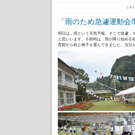
20
「雨のため急遽運動会
明日は，雨という天気予報。そこで急遽，
と思いいます。６校時は，雨が降り始める
育館から机と椅子を運んできました。当日