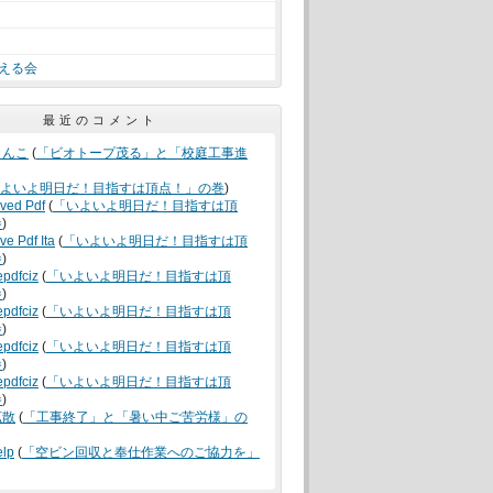
える会
最近のコメント
うんこ
(
「ビオトープ茂る」と「校庭工事進
よいよ明日だ！目指すは頂点！」の巻
)
oved Pdf
(
「いよいよ明日だ！目指すは頂
巻
)
ve Pdf Ita
(
「いよいよ明日だ！目指すは頂
巻
)
epdfciz
(
「いよいよ明日だ！目指すは頂
巻
)
epdfciz
(
「いよいよ明日だ！目指すは頂
巻
)
epdfciz
(
「いよいよ明日だ！目指すは頂
巻
)
epdfciz
(
「いよいよ明日だ！目指すは頂
巻
)
拡散
(
「工事終了」と「暑い中ご苦労様」の
elp
(
「空ビン回収と奉仕作業へのご協力を」