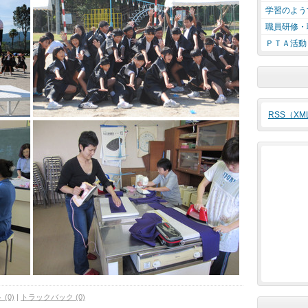
学習のよう
職員研修・
ＰＴＡ活動
RSS（X
(0)
|
トラックバック (0)