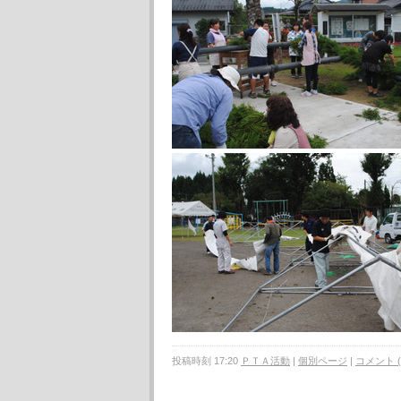
投稿時刻 17:20
ＰＴＡ活動
|
個別ページ
|
コメント (