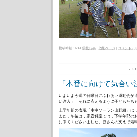
投稿時刻 16:41
学校行事
|
個別ページ
|
コメント (0)
20
「本番に向けて気合い
いよいよ今週の日曜日にふれあい運動会が
い注入」 それに応えるように子どもたち
上学年部の表現「南中ソーラン山野組」は
また，午後は，家庭科室では，下学年部の
に来てくださいました。皆さんの支えで素