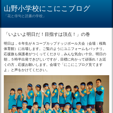
山野小学校にこにこブログ
「花と俳句と読書の学校」
「いよいよ明日だ！目指すは頂点！」の巻
明日は，６年生がＡコープカップドッジボール大会（会場：桜島
体育館）に出場します。ご覧のようにユニフォームもバッチリ。
応援旗も保護者がつくってくださり，みんな気合い十分。明日の
朝，５時半出発できびしいですが，目標に向かって頑張れ！お近
くの方，応援お願いします。会場で「にこにこブログ見てます
よ」と声をかけてください。