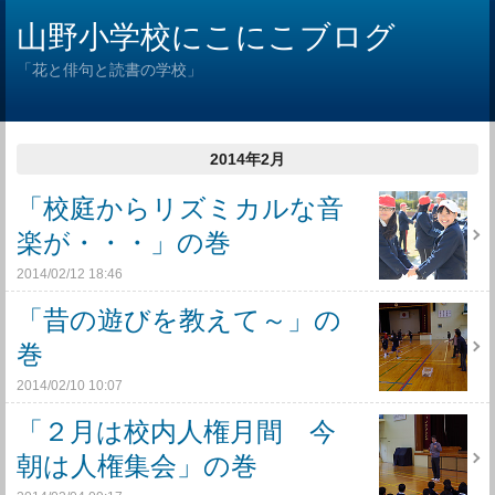
山野小学校にこにこブログ
「花と俳句と読書の学校」
2014年2月
「校庭からリズミカルな音
楽が・・・」の巻
2014/02/12 18:46
「昔の遊びを教えて～」の
巻
2014/02/10 10:07
「２月は校内人権月間 今
朝は人権集会」の巻