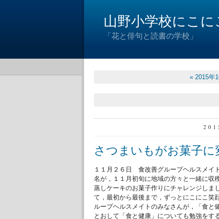
山野小学校にこに
「花と俳句と読書の学校」
« 2015年
20
さつまいもがお菓子に
１１月２６日 食改善グループヘルスメイ
名が，１１月初旬に地域の方々と一緒に収
蒸しケーキのお菓子作りにチャレンジしま
て，最初から最後まで，ずっとにこにこ笑
ループヘルスメイトのみなさんが，「食と
とおして「食と健康」についても勉強をす