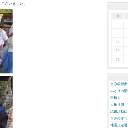
うございました。
日
5
12
19
26
水泳学習参
みどりの活
田植え
人権月間
読書活動に
５月の俳句
地震想定避