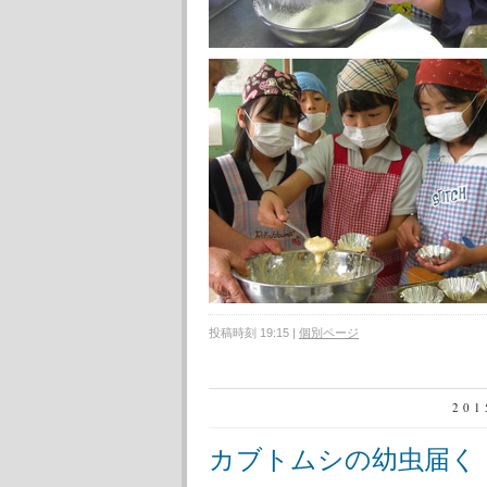
投稿時刻 19:15
|
個別ページ
20
カブトムシの幼虫届く