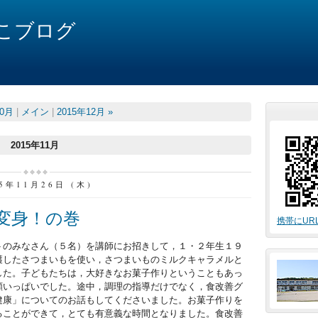
こブログ
10月
|
メイン
|
2015年12月 »
2015年11月
15年11月26日 (木)
変身！の巻
携帯にUR
トのみなさん（５名）を講師にお招きして，１・２年生１９
穫したさつまいもを使い，さつまいものミルクキャラメルと
した。子どもたちは，大好きなお菓子作りということもあっ
顔いっぱいでした。途中，調理の指導だけでなく，食改善グ
健康」についてのお話もしてくださいました。お菓子作りを
ることができて，とても有意義な時間となりました。食改善