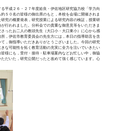
する平成２６・２７年度姶良・伊佐地区研究協力校「学力向
ら約５０名の皆様の御出席のもと，本校を会場に開催されま
た研究の概要発表，研究授業による研究内容の検証，授業研
換が行われました。分科会での貴重な御意見等をいただきま
ださったお二人の教頭先生（大口小・大口東小）に心から感
務所，伊佐市教育委員会の先生方には，本日の指導助言を含
いて，御指導いただきありがとうございました。今回の研究
大きな可能性を拓く教育活動の充実に全力を注いでいきたい
の皆様にも，受付・接待・駐車場案内などお忙しい中，御協
いただいた，研究公開だったと改めて強く感じています。心