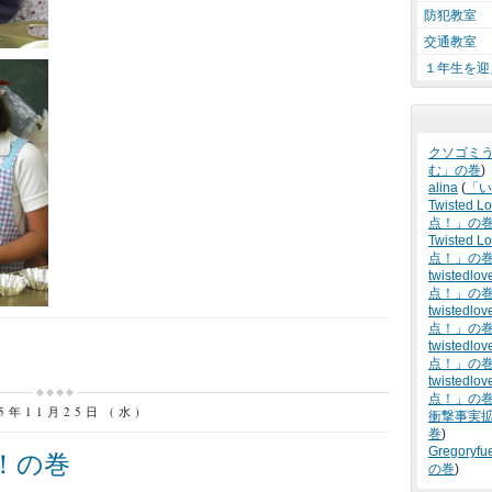
防犯教室
交通教室
１年生を迎
クソゴミ
む」の巻
)
alina
(
「い
Twisted L
点！」の
Twisted Lo
点！」の
twistedlov
点！」の
twistedlov
点！」の
twistedlov
点！」の
twistedlov
点！」の
15年11月25日 (水)
衝撃事実
巻
)
Gregoryfu
！の巻
の巻
)