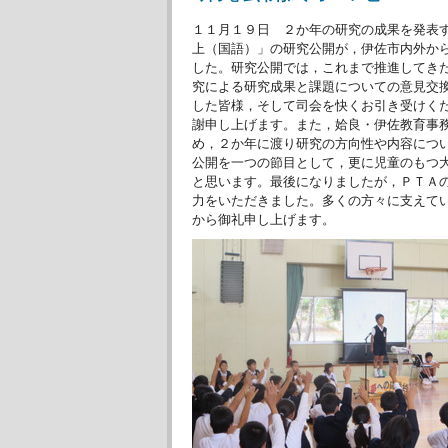
１１月１９日 ２か年の研究の成果を発表
上（国語）」の研究公開が，伊佐市内外か
した。研究公開では，これまで推進してき
究による研究成果と課題についての意見交
した皆様，そして司会を快くお引き受けく
謝申し上げます。また，姶良・伊佐教育事
め，２か年に渡り研究の方向性や内容につ
公開を一つの節目として，更に児童のもつ
と思います。最後になりましたが，ＰＴＡ
力をいただきました。多くの方々に支えて
から御礼申し上げます。