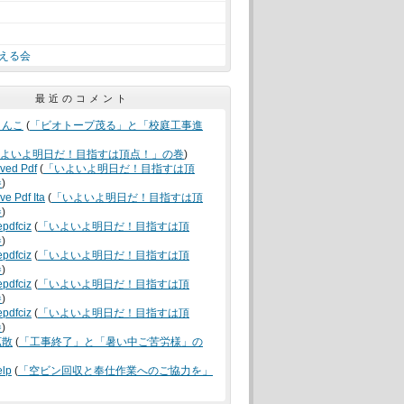
える会
最近のコメント
うんこ
(
「ビオトープ茂る」と「校庭工事進
よいよ明日だ！目指すは頂点！」の巻
)
oved Pdf
(
「いよいよ明日だ！目指すは頂
巻
)
ve Pdf Ita
(
「いよいよ明日だ！目指すは頂
巻
)
epdfciz
(
「いよいよ明日だ！目指すは頂
巻
)
epdfciz
(
「いよいよ明日だ！目指すは頂
巻
)
epdfciz
(
「いよいよ明日だ！目指すは頂
巻
)
epdfciz
(
「いよいよ明日だ！目指すは頂
巻
)
拡散
(
「工事終了」と「暑い中ご苦労様」の
elp
(
「空ビン回収と奉仕作業へのご協力を」