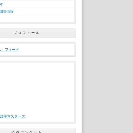
す
職員情報
プロフィール
ML）フィード
漢字マスターズ
読者アンケート