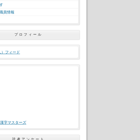
す
職員情報
プロフィール
ML）フィード
漢字マスターズ
読者アンケート