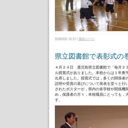
投稿時刻 10:37
|
個別ページ
県立図書館で表彰式の
４月２４日 鹿児島県立図書館で「毎月２
ル授賞式がありました。本校からは１年奥
出席しました。授賞式では，多くの関係者
説明や受賞の喜びについて発表を堂々と行
されたポスターが，県内の各学校や関係機
め，保護者の方々，本校職員にとっても，
す。