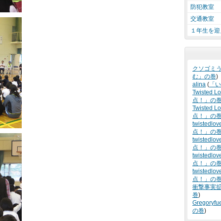
防犯教室
交通教室
１年生を迎
クソゴミ
む」の巻
)
alina
(
「い
Twisted L
点！」の
Twisted Lo
点！」の
twistedlov
点！」の
twistedlov
点！」の
twistedlov
点！」の
twistedlov
点！」の
衝撃事実
巻
)
Gregoryfu
の巻
)