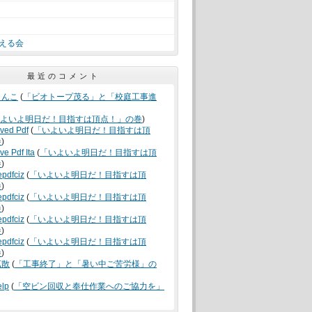
える会
最近のコメント
うんこ
(
「ビオトープ茂る」と「校庭工事進
よいよ明日だ！目指すは頂点！」の巻
)
oved Pdf
(
「いよいよ明日だ！目指すは頂
巻
)
ve Pdf Ita
(
「いよいよ明日だ！目指すは頂
巻
)
epdfciz
(
「いよいよ明日だ！目指すは頂
巻
)
epdfciz
(
「いよいよ明日だ！目指すは頂
巻
)
epdfciz
(
「いよいよ明日だ！目指すは頂
巻
)
epdfciz
(
「いよいよ明日だ！目指すは頂
巻
)
拡散
(
「工事終了」と「暑い中ご苦労様」の
elp
(
「空ビン回収と奉仕作業へのご協力を」