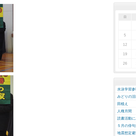
日
5
12
19
26
水泳学習参
みどりの活
田植え
人権月間
読書活動に
５月の俳句
地震想定避