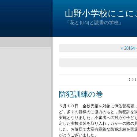
山野小学校にこに
「花と俳句と読書の学校」
« 2016
20
防犯訓練の巻
５月１０日 全校児童を対象に伊佐警察署
ど，多くの皆様のご協力のもと，防犯訓を
実施となりました。不審者への対応や子ど
定した実技演習を取り入れ，万が一の際の
した。お陰様で大変有意義な防犯訓練を実
がとうございました。