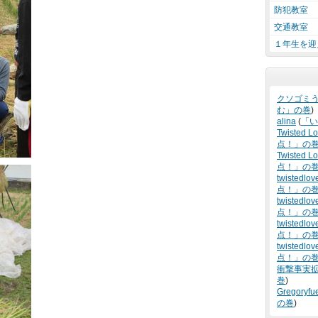
防犯教室
交通教室
１年生を迎
クソゴミ
む」の巻
)
alina
(
「い
Twisted L
点！」の
Twisted Lo
点！」の
twistedlov
点！」の
twistedlov
点！」の
twistedlov
点！」の
twistedlov
点！」の
衝撃事実
巻
)
Gregoryfu
の巻
)