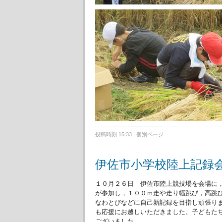
投稿時刻 15:33
|
個別ページ
伊佐市小学校陸上記録
１０月２６日 伊佐市陸上競技場を会場に
が参加し，１００ｍ走や走り幅跳び，高跳
なわとびなどに自己新記録を目指し頑張り
も応援にお越しいただきました。子どもた
ございました。