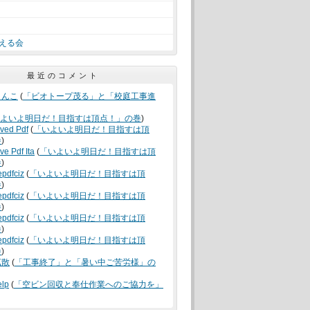
える会
最近のコメント
うんこ
(
「ビオトープ茂る」と「校庭工事進
よいよ明日だ！目指すは頂点！」の巻
)
oved Pdf
(
「いよいよ明日だ！目指すは頂
巻
)
ve Pdf Ita
(
「いよいよ明日だ！目指すは頂
巻
)
epdfciz
(
「いよいよ明日だ！目指すは頂
巻
)
epdfciz
(
「いよいよ明日だ！目指すは頂
巻
)
epdfciz
(
「いよいよ明日だ！目指すは頂
巻
)
epdfciz
(
「いよいよ明日だ！目指すは頂
巻
)
拡散
(
「工事終了」と「暑い中ご苦労様」の
elp
(
「空ビン回収と奉仕作業へのご協力を」