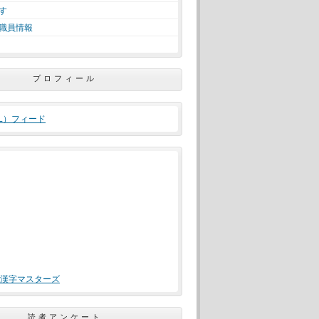
す
職員情報
プロフィール
ML）フィード
漢字マスターズ
読者アンケート