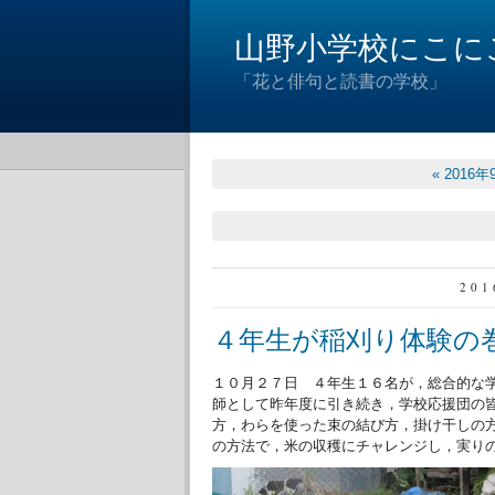
山野小学校にこに
「花と俳句と読書の学校」
« 2016年
20
４年生が稲刈り体験の
１０月２７日 ４年生１６名が，総合的な
師として昨年度に引き続き，学校応援団の
方，わらを使った束の結び方，掛け干しの
の方法で，米の収穫にチャレンジし，実り