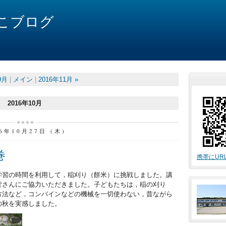
こブログ
9月
|
メイン
|
2016年11月 »
2016年10月
16年10月27日 (木)
巻
携帯にUR
学習の時間を利用して，稲刈り（餅米）に挑戦しました。講
皆さんにご協力いただきました。子どもたちは，稲の刈り
方法など，コンバインなどの機械を一切使わない，昔ながら
の秋を実感しました。