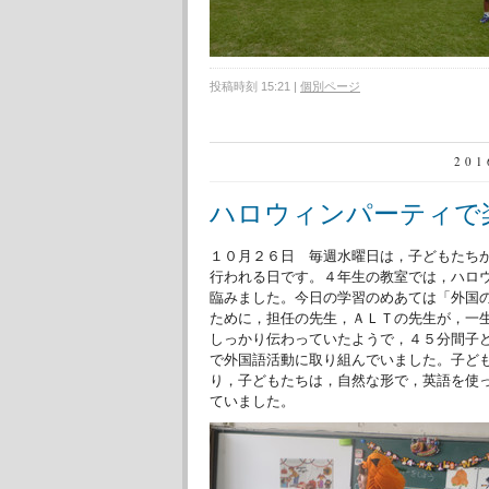
投稿時刻 15:21
|
個別ページ
20
ハロウィンパーティで
１０月２６日 毎週水曜日は，子どもたち
行われる日です。４年生の教室では，ハロ
臨みました。今日の学習のめあては「外国
ために，担任の先生，ＡＬＴの先生が，一
しっかり伝わっていたようで，４５分間子
で外国語活動に取り組んでいました。子ど
り，子どもたちは，自然な形で，英語を使
ていました。