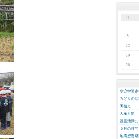
日
5
12
19
26
水泳学習参
みどりの活
田植え
人権月間
読書活動に
５月の俳句
地震想定避