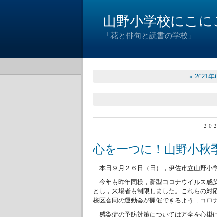
山野小学校にこに
「花と俳句と読書の学校」
« 2021年
20
心を一つに！山野小秋
本日９月２６日（日），伊佐市立山野小学
今年も昨年同様，新型コロナウイルス感染
とし，来場者も制限しました。これらの対
校区合同の運動会が開催できるよう，コロ
感染症の予防対策については万全を心掛け