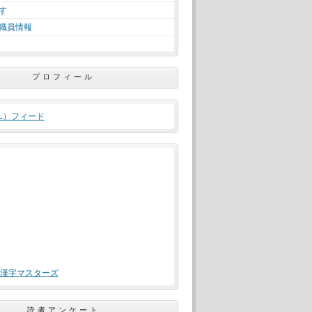
す
職員情報
プロフィール
ML）フィード
漢字マスターズ
読者アンケート