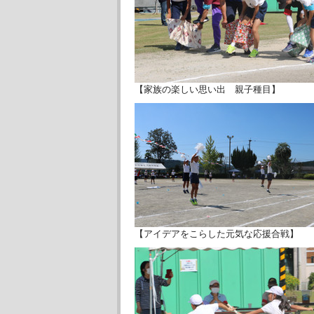
【家族の楽しい思い出 親子種目】
【アイデアをこらした元気な応援合戦】