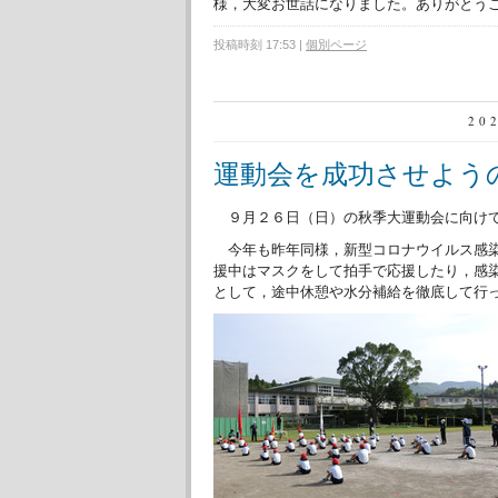
様，大変お世話になりました。ありがとう
投稿時刻 17:53
|
個別ページ
20
運動会を成功させよう
９月２６日（日）の秋季大運動会に向けて
今年も昨年同様，新型コロナウイルス感染
援中はマスクをして拍手で応援したり，感
として，途中休憩や水分補給を徹底して行