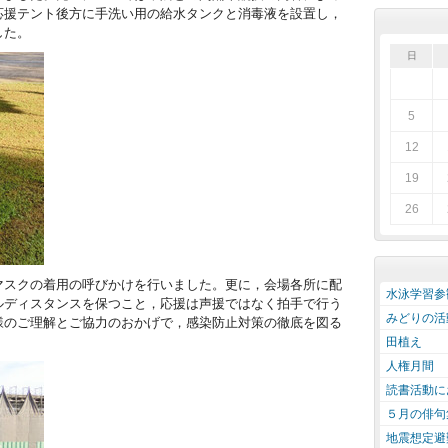
応援テント後方に手洗い用の給水タンクと消毒液を設置し，
した。
日
5
12
19
26
スクの着用の呼びかけを行いました。更に，会場各所に配
水泳学習参
ルディスタンスを保つこと，応援は声援ではなく拍手で行う
みどりの活
様のご理解とご協力のおかげで，感染防止対策の徹底を図る
田植え
人権月間
読書活動に
５月の俳句
地震想定避