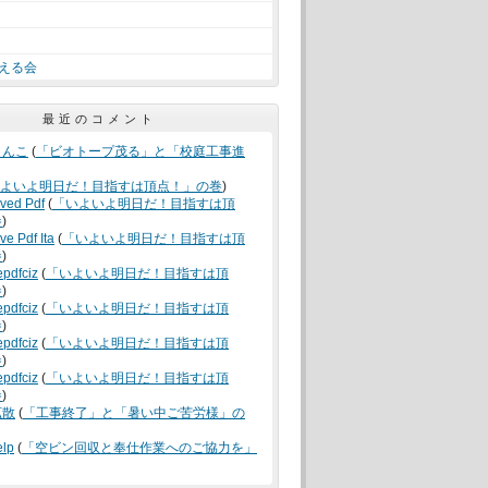
える会
最近のコメント
うんこ
(
「ビオトープ茂る」と「校庭工事進
よいよ明日だ！目指すは頂点！」の巻
)
oved Pdf
(
「いよいよ明日だ！目指すは頂
巻
)
ve Pdf Ita
(
「いよいよ明日だ！目指すは頂
巻
)
epdfciz
(
「いよいよ明日だ！目指すは頂
巻
)
epdfciz
(
「いよいよ明日だ！目指すは頂
巻
)
epdfciz
(
「いよいよ明日だ！目指すは頂
巻
)
epdfciz
(
「いよいよ明日だ！目指すは頂
巻
)
拡散
(
「工事終了」と「暑い中ご苦労様」の
elp
(
「空ビン回収と奉仕作業へのご協力を」