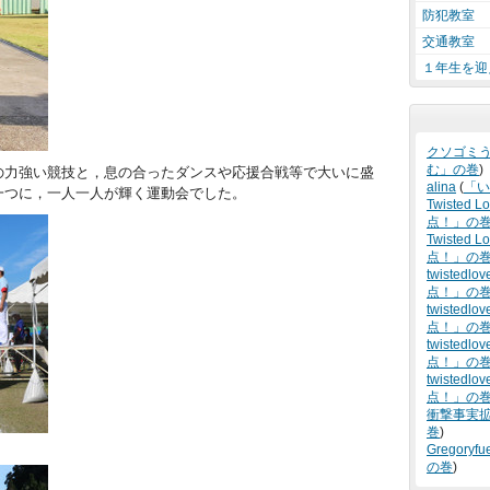
防犯教室
交通教室
１年生を迎
クソゴミ
む」の巻
)
力強い競技と，息の合ったダンスや応援合戦等で大いに盛
alina
(
「い
一つに，一人一人が輝く運動会でした。
Twisted L
点！」の
Twisted Lo
点！」の
twistedlov
点！」の
twistedlov
点！」の
twistedlov
点！」の
twistedlov
点！」の
衝撃事実
巻
)
】
Gregoryfu
の巻
)