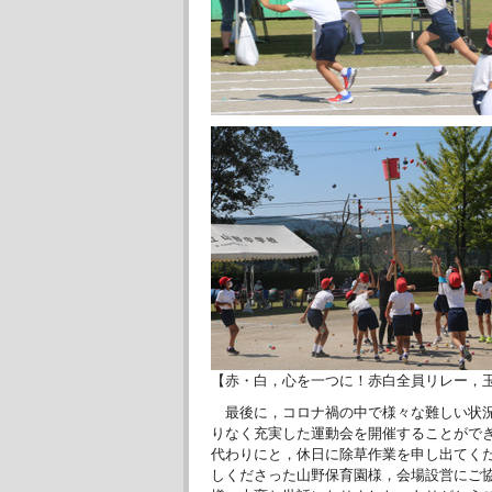
【赤・白，心を一つに！赤白全員リレー，
最後に，コロナ禍の中で様々な難しい状況
りなく充実した運動会を開催することがで
代わりにと，休日に除草作業を申し出てく
しくださった山野保育園様，会場設営にご