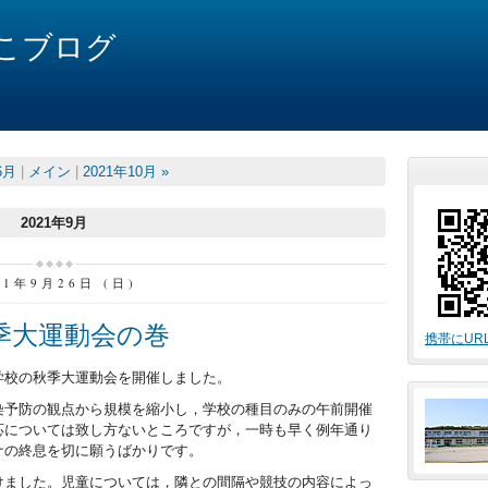
こブログ
6月
|
メイン
|
2021年10月 »
2021年9月
21年9月26日 (日)
季大運動会の巻
携帯にUR
校の秋季大運動会を開催しました。
予防の観点から規模を縮小し，学校の種目のみの午前開催
応については致し方ないところですが，一時も早く例年通り
ナの終息を切に願うばかりです。
ました。児童については，隣との間隔や競技の内容によっ