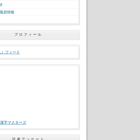
す
職員情報
プロフィール
ML）フィード
漢字マスターズ
読者アンケート