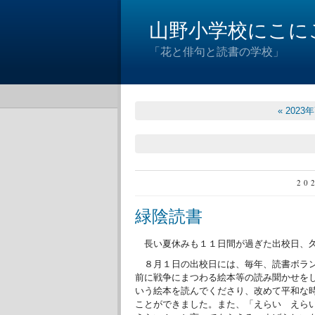
山野小学校にこに
「花と俳句と読書の学校」
« 2023
20
緑陰読書
長い夏休みも１１日間が過ぎた出校日、久
８月１日の出校日には、毎年、読書ボラン
前に戦争にまつわる絵本等の読み聞かせを
いう絵本を読んでくださり、改めて平和な
ことができました。また、「えらい えら