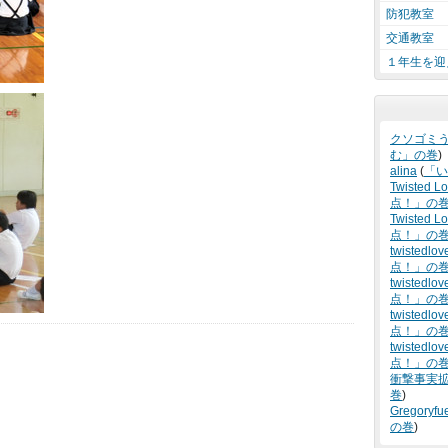
防犯教室
交通教室
１年生を迎
クソゴミ
む」の巻
)
alina
(
「い
Twisted L
点！」の
Twisted Lo
点！」の
twistedlov
点！」の
twistedlov
点！」の
twistedlov
点！」の
twistedlov
点！」の
衝撃事実
巻
)
Gregoryfu
の巻
)