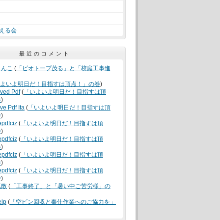
える会
最近のコメント
うんこ
(
「ビオトープ茂る」と「校庭工事進
よいよ明日だ！目指すは頂点！」の巻
)
oved Pdf
(
「いよいよ明日だ！目指すは頂
巻
)
ve Pdf Ita
(
「いよいよ明日だ！目指すは頂
巻
)
epdfciz
(
「いよいよ明日だ！目指すは頂
巻
)
epdfciz
(
「いよいよ明日だ！目指すは頂
巻
)
epdfciz
(
「いよいよ明日だ！目指すは頂
巻
)
epdfciz
(
「いよいよ明日だ！目指すは頂
巻
)
拡散
(
「工事終了」と「暑い中ご苦労様」の
elp
(
「空ビン回収と奉仕作業へのご協力を」