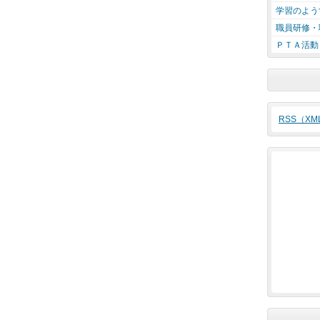
学習のよう
職員研修・
ＰＴＡ活動
RSS（X