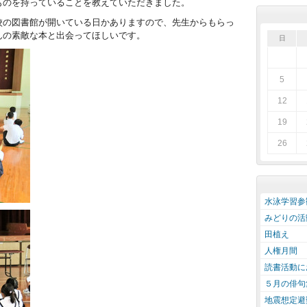
ものを持っていることを教えていただきました。
の図書館が開いている日かありますので、先生からもらっ
んの素敵な本と出会ってほしいです。
日
5
12
19
26
水泳学習参
みどりの活
田植え
人権月間
読書活動に
５月の俳句
地震想定避