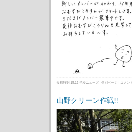
投稿時刻 15:12
学校ニューズ
|
個別ページ
|
コメント 
山野クリーン作戦!!