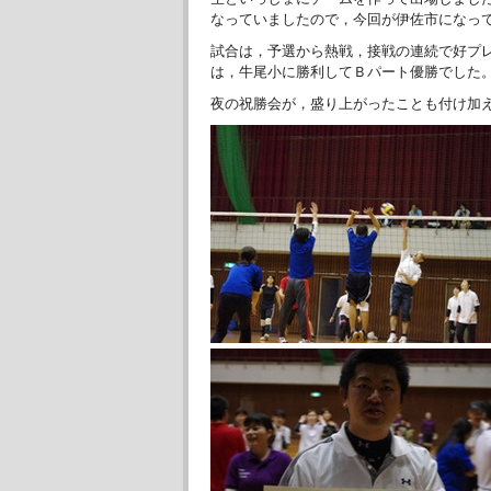
なっていましたので，今回が伊佐市になっ
試合は，予選から熱戦，接戦の連続で好プ
は，牛尾小に勝利してＢパート優勝でした
夜の祝勝会が，盛り上がったことも付け加