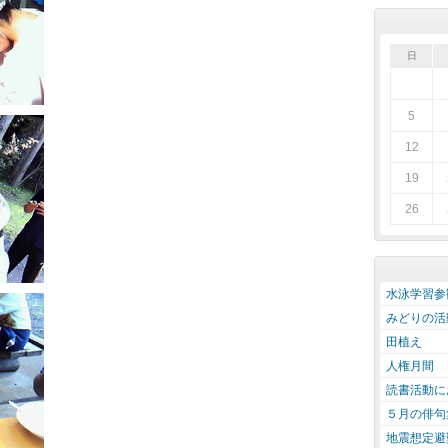
日
5
12
19
26
水泳学習参
みどりの活
田植え
人権月間
読書活動に
５月の俳句
地震想定避