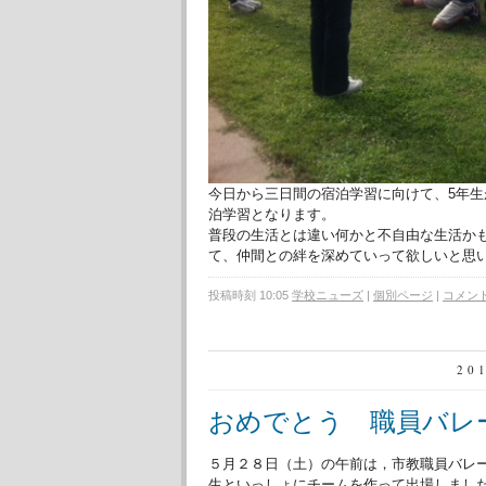
今日から三日間の宿泊学習に向けて、5年
泊学習となります。
普段の生活とは違い何かと不自由な生活か
て、仲間との絆を深めていって欲しいと思い
投稿時刻 10:05
学校ニューズ
|
個別ページ
|
コメント 
20
おめでとう 職員バレ
５月２８日（土）の午前は，市教職員バレ
生といっしょにチームを作って出場しまし