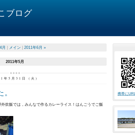
こブログ
年4月
|
メイン
|
2011年6月 »
2011年5月
11年5月31日 (火)
た。
携帯にUR
野外炊飯では，みんなで作るカレーライス！はんごうでご飯