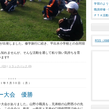
学習のよう
職員研修・
ＰＴＡ活動
RSS（X
生が出発しました。修学旅行に続き、平出水小学校との合同宿
も知れませんが、そんな活動を通して粘り強い気持ちを育
ます‼
(21)
|
トラックバック (0)
11年5月30日 (月)
ー大会 優勝
ー大会がありました。山野小職員も，兄弟校の山野西小の先
た。この大会は，昨年，一昨年と不幸や口蹄疫問題で中止に