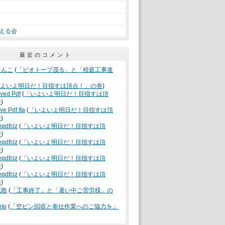
える会
最近のコメント
うんこ
(
「ビオトープ茂る」と「校庭工事進
よいよ明日だ！目指すは頂点！」の巻
)
oved Pdf
(
「いよいよ明日だ！目指すは頂
巻
)
ve Pdf Ita
(
「いよいよ明日だ！目指すは頂
巻
)
epdfciz
(
「いよいよ明日だ！目指すは頂
巻
)
epdfciz
(
「いよいよ明日だ！目指すは頂
巻
)
epdfciz
(
「いよいよ明日だ！目指すは頂
巻
)
epdfciz
(
「いよいよ明日だ！目指すは頂
巻
)
拡散
(
「工事終了」と「暑い中ご苦労様」の
elp
(
「空ビン回収と奉仕作業へのご協力を」