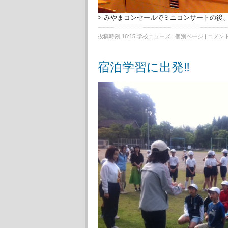
> みやまコンセールでミニコンサートの後
投稿時刻 16:15
学校ニューズ
|
個別ページ
|
コメント 
宿泊学習に出発‼