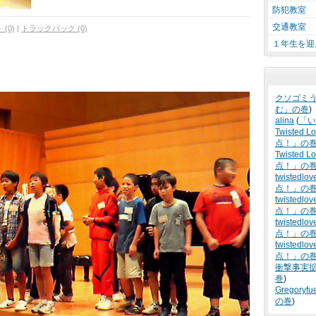
防犯教室
交通教室
(0)
|
トラックバック (0)
１年生を迎
クソゴミ
む」の巻
)
alina
(
「い
Twisted L
点！」の
Twisted Lo
点！」の
twistedlov
点！」の
twistedlov
点！」の
twistedlov
点！」の
twistedlov
点！」の
衝撃事実
巻
)
Gregoryfu
の巻
)