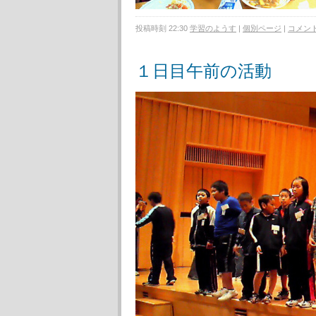
投稿時刻 22:30
学習のようす
|
個別ページ
|
コメント 
１日目午前の活動