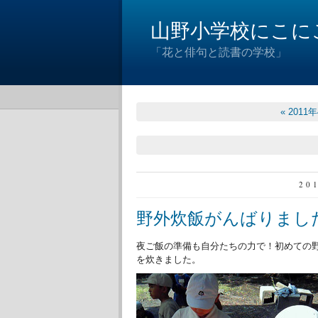
山野小学校にこに
「花と俳句と読書の学校」
« 2011
20
野外炊飯がんばりまし
夜ご飯の準備も自分たちの力で！初めての
を炊きました。