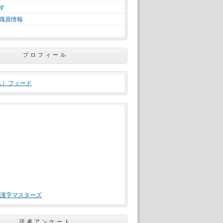
す
職員情報
プロフィール
ML）フィード
漢字マスターズ
読者アンケート