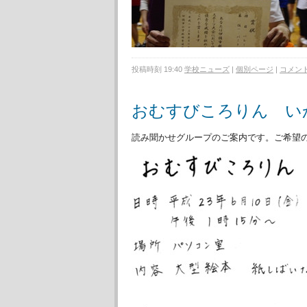
投稿時刻 19:40
学校ニューズ
|
個別ページ
|
コメント 
おむすびころりん い
読み聞かせグループのご案内です。ご希望