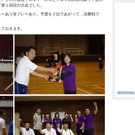
て第１回目の大会でした。
レーあり珍プレーあり。予選を２位であがって，決勝戦で
。
えておきます。
AnimeIndex