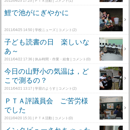
2011/04/25 17:25
ＰＴＡ活動
コメント(1)
鯉で池がにぎやかに
2011/04/25 14:50
学校ニューズ
コメント(2)
子ども読書の日 楽しいな
あ～
2011/04/22 17:36
休み時間・作業・給食
コメント(0)
今日の山野小の気温は，ど
こで測るの？
2011/04/21 13:17
学習のようす
コメント(2)
ＰＴＡ評議員会 ご苦労様
でした
2011/04/20 15:31
ＰＴＡ活動
コメント(0)