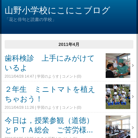
山野小学校にこにこブログ
「花と俳句と読書の学校」
2011年4月
歯科検診 上手にみがけて
いるよ
2011/04/28 14:47
学習のようす
コメント(0)
２年生 ミニトマトを植え
ちゃおう！
2011/04/28 11:26
学習のようす
コメント(0)
今日は，授業参観（道徳）
とＰＴＡ総会 ご苦労様...