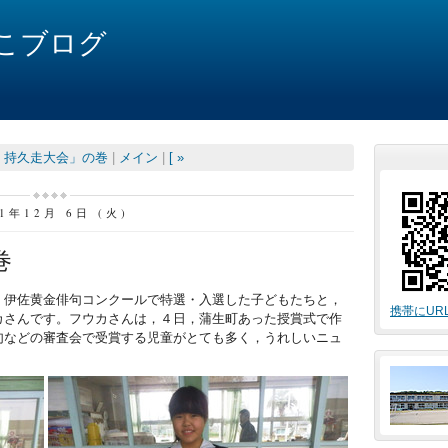
こブログ
 持久走大会」の巻
|
メイン
|
[ »
11年12月 6日 (火)
巻
。伊佐黄金俳句コンクールで特選・入選した子どもたちと，
携帯にUR
カさんです。フウカさんは，４日，蒲生町あった授賞式で作
句などの審査会で受賞する児童がとても多く，うれしいニュ