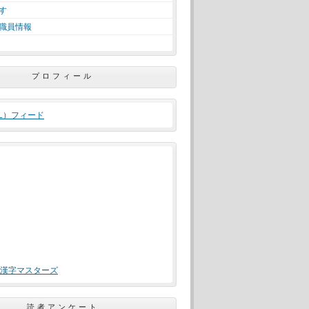
す
職員情報
プロフィール
ML）フィード
漢字マスターズ
読者アンケート