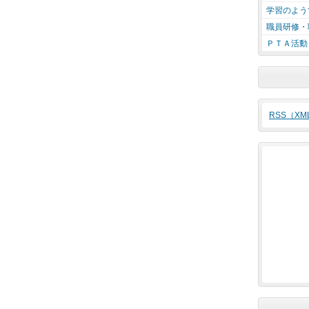
学習のよう
職員研修・
ＰＴＡ活動
RSS（X