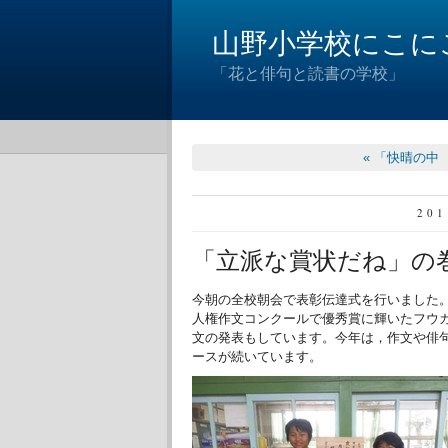
山野小学校にこに
「花と俳句と読書の学校」
« 「快晴の中
20
「立派な賞状だね」の
今朝の全校朝会で表彰伝達式を行いました
人権作文コンクールで優秀賞に輝いたフウ
文の発表もしています。今年は，作文や俳
ースが続いています。