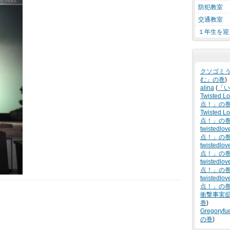
防犯教室
交通教室
１年生を迎
クソゴミ
む」の巻
)
alina
(
「い
Twisted L
点！」の
Twisted Lo
点！」の
twistedlov
点！」の
twistedlov
点！」の
twistedlov
点！」の
twistedlov
点！」の
衝撃事実
巻
)
Gregoryfu
の巻
)