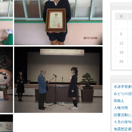
日
5
12
19
26
水泳学習参
みどりの活
田植え
人権月間
読書活動に
５月の俳句
地震想定避