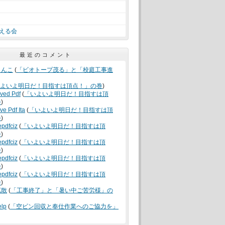
える会
最近のコメント
うんこ
(
「ビオトープ茂る」と「校庭工事進
よいよ明日だ！目指すは頂点！」の巻
)
oved Pdf
(
「いよいよ明日だ！目指すは頂
巻
)
ve Pdf Ita
(
「いよいよ明日だ！目指すは頂
巻
)
epdfciz
(
「いよいよ明日だ！目指すは頂
巻
)
epdfciz
(
「いよいよ明日だ！目指すは頂
巻
)
epdfciz
(
「いよいよ明日だ！目指すは頂
巻
)
epdfciz
(
「いよいよ明日だ！目指すは頂
巻
)
拡散
(
「工事終了」と「暑い中ご苦労様」の
elp
(
「空ビン回収と奉仕作業へのご協力を」