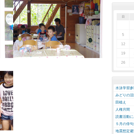
日
5
12
19
26
水泳学習参
みどりの活
田植え
人権月間
読書活動に
５月の俳句
地震想定避