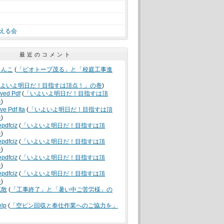
える会
最近のコメント
うんこ
(
「ビオトープ茂る」と「校庭工事進
よいよ明日だ！目指すは頂点！」の巻
)
oved Pdf
(
「いよいよ明日だ！目指すは頂
巻
)
ve Pdf Ita
(
「いよいよ明日だ！目指すは頂
巻
)
epdfciz
(
「いよいよ明日だ！目指すは頂
巻
)
epdfciz
(
「いよいよ明日だ！目指すは頂
巻
)
epdfciz
(
「いよいよ明日だ！目指すは頂
巻
)
epdfciz
(
「いよいよ明日だ！目指すは頂
巻
)
拡散
(
「工事終了」と「暑い中ご苦労様」の
elp
(
「空ビン回収と奉仕作業へのご協力を」