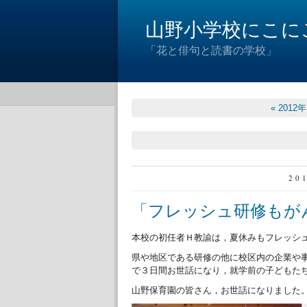
山野小学校にこに
「花と俳句と読書の学校」
« 2012
20
「フレッシュ研修もが
本校の初任者Ｈ教諭は，夏休みもフレッシ
県や地区である研修の他に校区内の企業や
で３日間お世話になり，就学前の子どもた
山野保育園の皆さん，お世話になりました