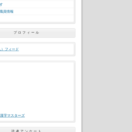
す
職員情報
プロフィール
ML）フィード
漢字マスターズ
読者アンケート