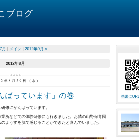
こブログ
年7月
|
メイン
|
2012年9月 »
2012年8月
12年8月29日 (水)
んばっています」の巻
携帯にUR
ュ研修にがんばっています。
事業所などでの体験研修にも行きました。お隣の山野保育園
ちのようすを肌で感じることができたと喜んでいました。
。