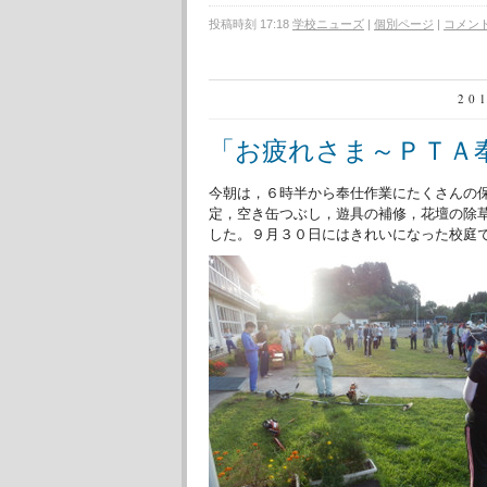
投稿時刻 17:18
学校ニューズ
|
個別ページ
|
コメント 
20
「お疲れさま～ＰＴＡ
今朝は，６時半から奉仕作業にたくさんの
定，空き缶つぶし，遊具の補修，花壇の除
した。９月３０日にはきれいになった校庭