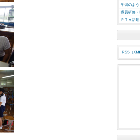
学習のよう
職員研修・
ＰＴＡ活動
RSS（X