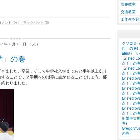
防犯教室
交通教室
１年生を迎
コメント (0)
|
トラックバック (0)
クソゴミ
12年8月28日 (火)
む」の巻
)
alina
(
「い
学」の巻
Twisted L
点！」の
Twisted Lo
行きました。卒業，そして中学校入学まであと半年以上あり
点！」の
験することで，２学期への指導に生かせることでしょう。部
twistedlov
を終わりました。
点！」の
twistedlov
点！」の
twistedlov
点！」の
twistedlov
点！」の
衝撃事実
巻
)
Gregoryfu
の巻
)