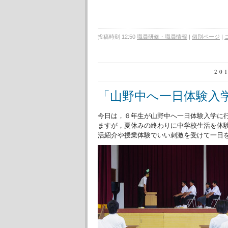
投稿時刻 12:50
職員研修・職員情報
|
個別ページ
|
20
「山野中へ一日体験入
今日は，６年生が山野中へ一日体験入学に
ますが，夏休みの終わりに中学校生活を体
活紹介や授業体験でいい刺激を受けて一日