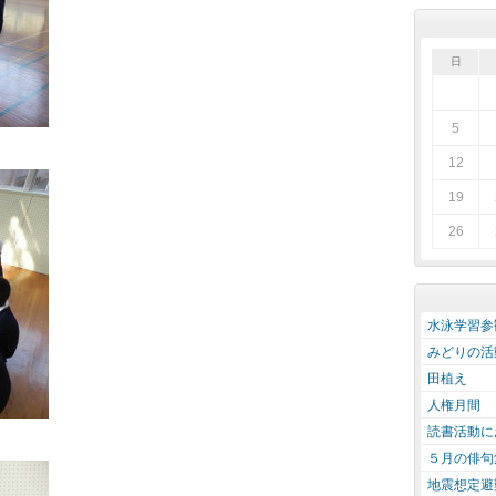
日
5
12
19
26
水泳学習参
みどりの活
田植え
人権月間
読書活動に
５月の俳句
地震想定避