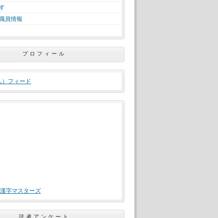
す
職員情報
プロフィール
ML）フィード
漢字マスターズ
読者アンケート