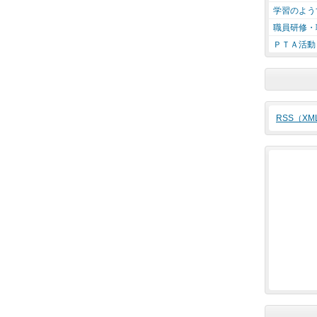
学習のよう
職員研修・
ＰＴＡ活動
RSS（X