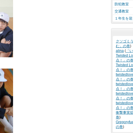
防犯教室
交通教室
１年生を迎
クソゴミ
む」の巻
)
alina
(
「い
Twisted L
点！」の
Twisted Lo
点！」の
twistedlov
点！」の
twistedlov
点！」の
twistedlov
点！」の
twistedlov
点！」の
衝撃事実
巻
)
Gregoryfu
の巻
)