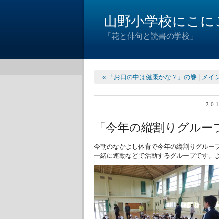
山野小学校にこに
「花と俳句と読書の学校」
« 「お口の中は健康かな？」の巻
|
メイ
20
「今年の縦割りグルー
今朝のなかよし体育で今年の縦割りグルー
一緒に運動などで活動するグループです。