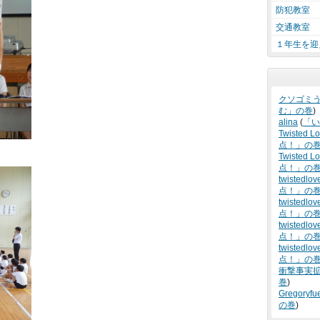
防犯教室
交通教室
１年生を迎
クソゴミ
む」の巻
)
alina
(
「い
Twisted L
点！」の
Twisted Lo
点！」の
twistedlov
点！」の
twistedlov
点！」の
twistedlov
点！」の
twistedlov
点！」の
衝撃事実
巻
)
Gregoryfu
の巻
)