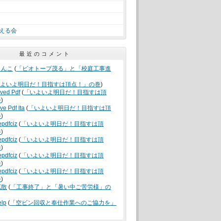
える会
最近のコメント
うんこ
(
「ビオトープ茂る」と「校庭工事進
よいよ明日だ！目指すは頂点！」の巻
)
oved Pdf
(
「いよいよ明日だ！目指すは頂
巻
)
ve Pdf Ita
(
「いよいよ明日だ！目指すは頂
巻
)
epdfciz
(
「いよいよ明日だ！目指すは頂
巻
)
epdfciz
(
「いよいよ明日だ！目指すは頂
巻
)
epdfciz
(
「いよいよ明日だ！目指すは頂
巻
)
epdfciz
(
「いよいよ明日だ！目指すは頂
巻
)
拡散
(
「工事終了」と「暑い中ご苦労様」の
elp
(
「空ビン回収と奉仕作業へのご協力を」