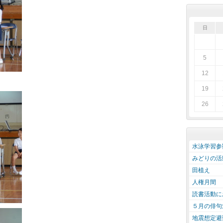
日
5
12
19
26
水泳学習参
みどりの活
田植え
人権月間
読書活動に
５月の俳句
地震想定避