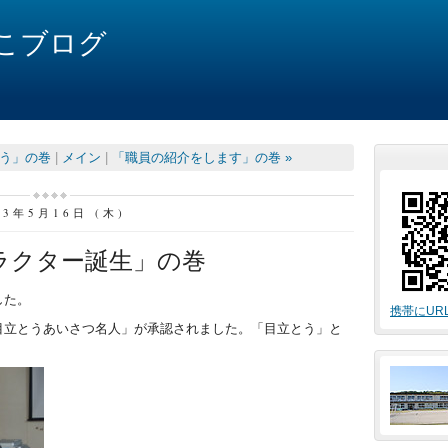
こブログ
そう」の巻
|
メイン
|
「職員の紹介をします」の巻 »
13年5月16日 (木)
ラクター誕生」の巻
した。
携帯にUR
目立とうあいさつ名人」が承認されました。「目立とう」と