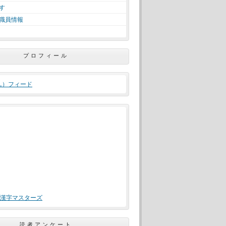
す
職員情報
プロフィール
ML）フィード
漢字マスターズ
読者アンケート