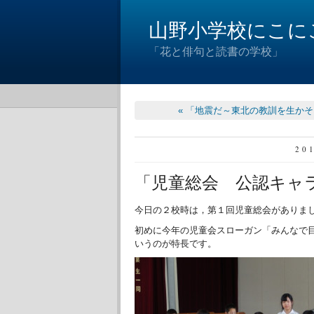
山野小学校にこに
「花と俳句と読書の学校」
« 「地震だ～東北の教訓を生か
20
「児童総会 公認キャ
今日の２校時は，第１回児童総会がありま
初めに今年の児童会スローガン「みんなで
いうのが特長です。