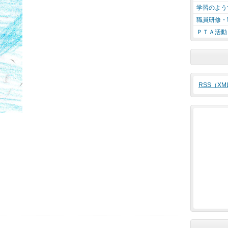
学習のよう
職員研修・
ＰＴＡ活動
RSS（X