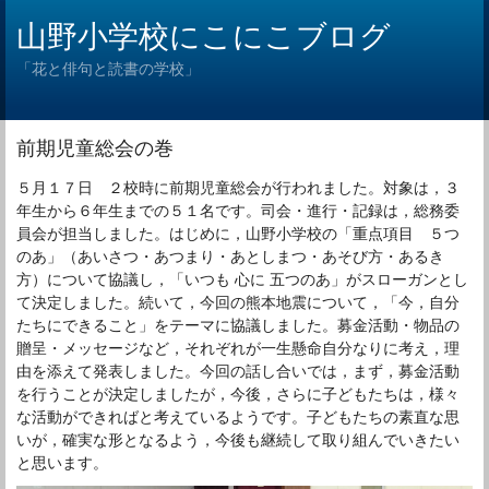
山野小学校にこにこブログ
「花と俳句と読書の学校」
前期児童総会の巻
５月１７日 ２校時に前期児童総会が行われました。対象は，３
年生から６年生までの５１名です。司会・進行・記録は，総務委
員会が担当しました。はじめに，山野小学校の「重点項目 ５つ
のあ」（あいさつ・あつまり・あとしまつ・あそび方・あるき
方）について協議し，「いつも 心に 五つのあ」がスローガンとし
て決定しました。続いて，今回の熊本地震について，「今，自分
たちにできること」をテーマに協議しました。募金活動・物品の
贈呈・メッセージなど，それぞれが一生懸命自分なりに考え，理
由を添えて発表しました。今回の話し合いでは，まず，募金活動
を行うことが決定しましたが，今後，さらに子どもたちは，様々
な活動ができればと考えているようです。子どもたちの素直な思
いが，確実な形となるよう，今後も継続して取り組んでいきたい
と思います。