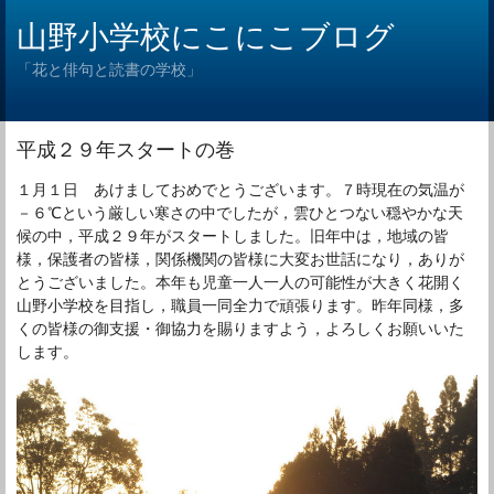
山野小学校にこにこブログ
「花と俳句と読書の学校」
平成２９年スタートの巻
１月１日 あけましておめでとうございます。７時現在の気温が
－６℃という厳しい寒さの中でしたが，雲ひとつない穏やかな天
候の中，平成２９年がスタートしました。旧年中は，地域の皆
様，保護者の皆様，関係機関の皆様に大変お世話になり，ありが
とうございました。本年も児童一人一人の可能性が大きく花開く
山野小学校を目指し，職員一同全力で頑張ります。昨年同様，多
くの皆様の御支援・御協力を賜りますよう，よろしくお願いいた
します。