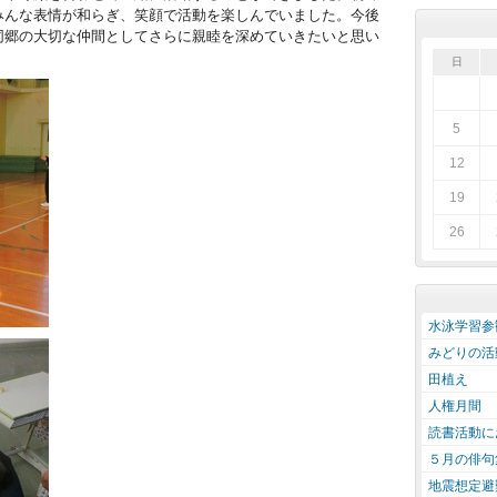
みんな表情が和らぎ、笑顔で活動を楽しんでいました。今後
同郷の大切な仲間としてさらに親睦を深めていきたいと思い
日
5
12
19
26
水泳学習参
みどりの活
田植え
人権月間
読書活動に
５月の俳句
地震想定避