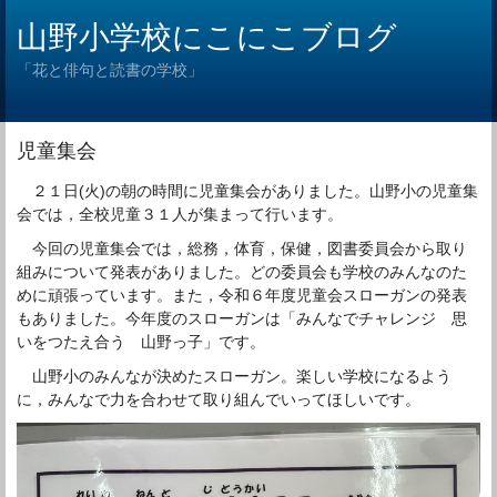
山野小学校にこにこブログ
「花と俳句と読書の学校」
児童集会
２１日(火)の朝の時間に児童集会がありました。山野小の児童集
会では，全校児童３１人が集まって行います。
今回の児童集会では，総務，体育，保健，図書委員会から取り
組みについて発表がありました。どの委員会も学校のみんなのた
めに頑張っています。また，令和６年度児童会スローガンの発表
もありました。今年度のスローガンは「みんなでチャレンジ 思
いをつたえ合う 山野っ子」です。
山野小のみんなが決めたスローガン。楽しい学校になるよう
に，みんなで力を合わせて取り組んでいってほしいです。