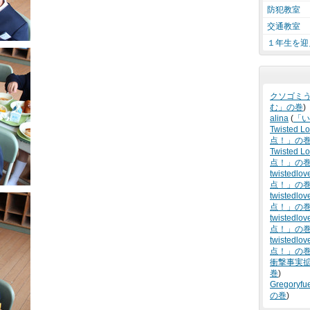
防犯教室
交通教室
１年生を迎
クソゴミ
む」の巻
)
alina
(
「い
Twisted L
点！」の
Twisted Lo
点！」の
twistedlov
点！」の
twistedlov
点！」の
twistedlov
点！」の
twistedlov
点！」の
衝撃事実
巻
)
Gregoryfu
の巻
)