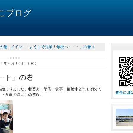
こブログ
」の巻
|
メイン
|
「ようこそ先輩！母校へ・・・」の巻 »
13年4月10日 (水)
ート」の巻
も始まりました。着替え，準備，食事，後始末どれも初めて
携帯にUR
・・食事の時はこの笑顔。