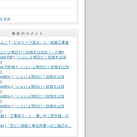
える会
最近のコメント
うんこ
(
「ビオトープ茂る」と「校庭工事進
よいよ明日だ！目指すは頂点！」の巻
)
oved Pdf
(
「いよいよ明日だ！目指すは頂
巻
)
ve Pdf Ita
(
「いよいよ明日だ！目指すは頂
巻
)
epdfciz
(
「いよいよ明日だ！目指すは頂
巻
)
epdfciz
(
「いよいよ明日だ！目指すは頂
巻
)
epdfciz
(
「いよいよ明日だ！目指すは頂
巻
)
epdfciz
(
「いよいよ明日だ！目指すは頂
巻
)
拡散
(
「工事終了」と「暑い中ご苦労様」の
elp
(
「空ビン回収と奉仕作業へのご協力を」