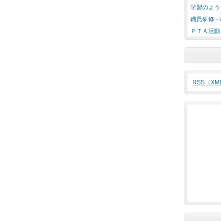
学習のよう
職員研修・
ＰＴＡ活動
RSS（X