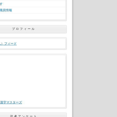
す
職員情報
プロフィール
ML）フィード
漢字マスターズ
読者アンケート