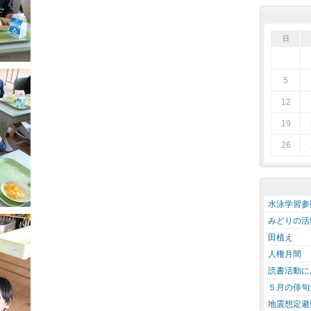
日
5
12
19
26
水泳学習参
みどりの活
田植え
人権月間
読書活動に
５月の俳句
地震想定避