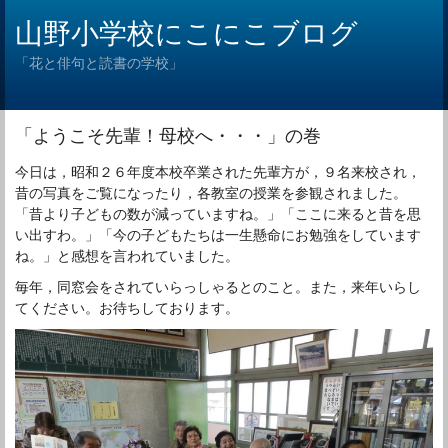
山野小学校にこにこブログ
「花と俳句と読書の学校」
「ようこそ先輩！母校へ・・・」の巻
今日は，昭和２６年度本校卒業された先輩方が，９名来校され，
昔の写真をご覧になったり，各教室の授業を参観されました。
「昔より子どもの数が減っていますね。」「ここに来ると昔を思
い出すわ。」「今の子どもたちは一生懸命にお勉強をしています
ね。」と感想を言われていました。
毎年，同窓会をされていらっしゃるとのこと。また，来年いらし
てください。お待ちしております。