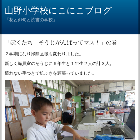
山野小学校にこにこブログ
「花と俳句と読書の学校」
「ぼくたち そうじがんばってマス！」の巻
２学期になり掃除区域も変わりました。
新しく職員室のそうじに６年生と１年生２人の計３人。
慣れない手つきで机ふきを頑張っていました。